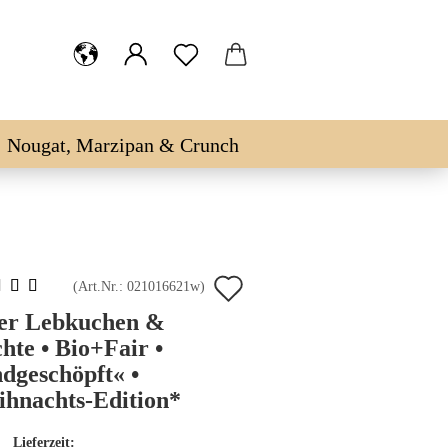
Nougat, Marzipan & Crunch
Auf
(Art.Nr.:
021016621w
)
den
er Lebkuchen &
hte • Bio+Fair •
Merkzettel
dgeschöpft« •
hnachts-Edition*
Lieferzeit: