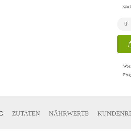
Kein 
Woan
Frag
G
ZUTATEN
NÄHRWERTE
KUNDENRE