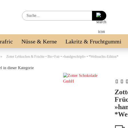
Suche...
irafric
Nüsse & Kerne
Lakritz & Fruchtgummi
LE %
»
Zotter Lebkuchen & Früchte • Bio+Fair • »handgeschöpft« • *Weihnachts-Edition*
l in dieser Kategorie
Zott
Früc
»han
*Wei