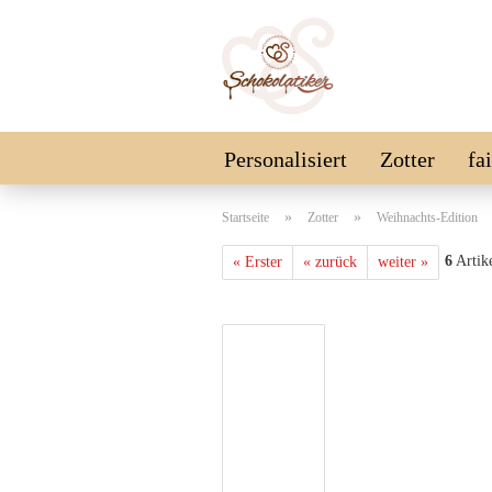
Personalisiert
Zotter
fa
Schokolinsen
Vegan
SA
»
»
Startseite
Zotter
Weihnachts-Edition
6
Artike
« Erster
« zurück
weiter »