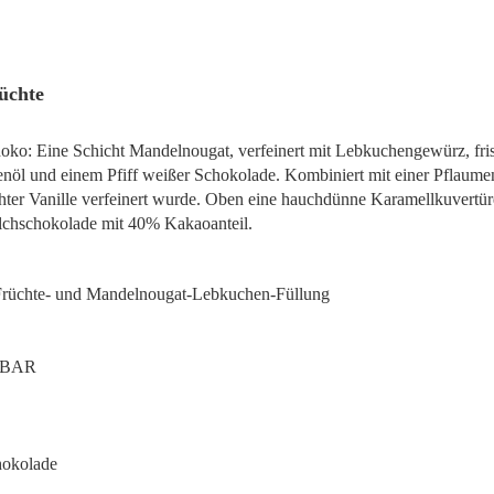
üchte
oko: Eine Schicht Mandelnougat, verfeinert mit Lebkuchengewürz, fr
l und einem Pfiff weißer Schokolade. Kombiniert mit einer Pflaumen-
chter Vanille verfeinert wurde. Oben eine hauchdünne Karamellkuvertür
lchschokolade mit 40% Kakaoanteil.
Früchte- und Mandelnougat-Lebkuchen-Füllung
-BAR
hokolade