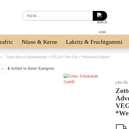
Suche...
irafric
Nüsse & Kerne
Lakritz & Fruchtgummi
LE %
»
Zotter Best of Adventkalender • VEGAN • Bio+Fair • *Weihnachts-Edition*
6
Artikel in dieser Kategorie
r »
(Art.Nr
Zott
Adve
VEG
*Wei