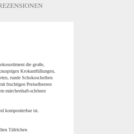
REZENSIONEN
okosortiment die große,
knusprigen Krokantfüllungen,
orten, runde Schokoscheiben
it fruchtigen Preiselbeeren
nem märchenhaft-schönen
nd kompostierbar ist.
lten Täfelchen