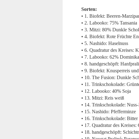
Sorten:
• 1. Biofekt: Beeren-Marzipa
• 2. Labooko: 75% Tansania
• 3. Mitzi: 80% Dunkle Scho
• 4. Biofekt: Rote Früchte E
• 5. Nashido: Haselnuss
• 6. Quadratur des Kreises
• 7. Labooko: 62% Dominika
• 8. handgeschöpft: Hanfpral
• 9. Biofekt: Knusperreis un
• 10. The Fusion: Dunkle Sc
• 11. Trinkschokolade: Grünt
• 12. Labooko: 40% Soja
• 13. Mitzi: Reis weiß
• 14. Trinkschokolade: Nuss
• 15. Nashido: Pfefferminze
• 16. Trinkschokolade: Bitter
• 17. Quadratur des Kreises
• 18. handgeschöpft: Schicht
• 19. Nougat Praliné: Paranu