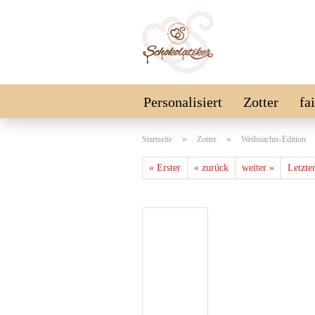
Personalisiert
Zotter
fa
Schokolinsen
Vegan
SA
»
»
Startseite
Zotter
Weihnachts-Edition
« Erster
« zurück
weiter »
Letzte