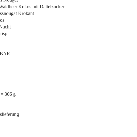
 Waldbeer Kokos mit Dattelzucker
ussnougat Krokant
os
 Nacht
risp
-BAR
 = 306 g
slieferung