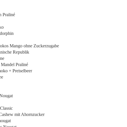
n Praliné
ko
ndorphin
: Kokos Mango ohne Zuckerzugabe
nische Republik
ine
d Mandel Praliné
hoko + Preiselbeer
ee
-Nougat
 Classic
: Cashew mit Ahornzucker
nougat
ss Nougat