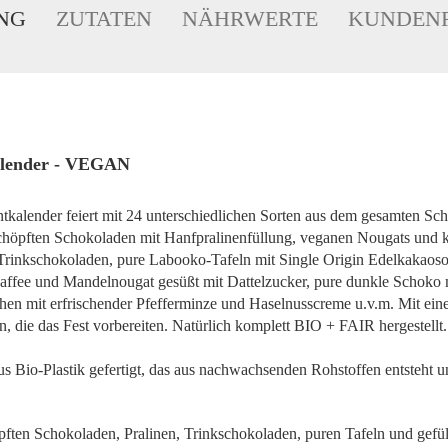
NG
ZUTATEN
NÄHRWERTE
KUNDEN
kalender - VEGAN
kalender feiert mit 24 unterschiedlichen Sorten aus dem gesamten Sch
schöpften Schokoladen mit Hanfpralinenfüllung, veganen Nougats und 
 Trinkschokoladen, pure Labooko-Tafeln mit Single Origin Edelkakaos
affee und Mandelnougat gesüßt mit Dattelzucker, pure dunkle Schoko m
chen mit erfrischender Pfefferminze und Haselnusscreme u.v.m. Mit ei
, die das Fest vorbereiten. Natürlich komplett BIO + FAIR hergestellt.
us Bio-Plastik gefertigt, das aus nachwachsenden Rohstoffen entsteht u
ften Schokoladen, Pralinen, Trinkschokoladen, puren Tafeln und gefül