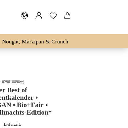
Nougat, Marzipan & Crunch
.:
029018898w
)
er Best of
ntkalender •
AN • Bio+Fair •
hnachts-Edition*
Lieferzeit: