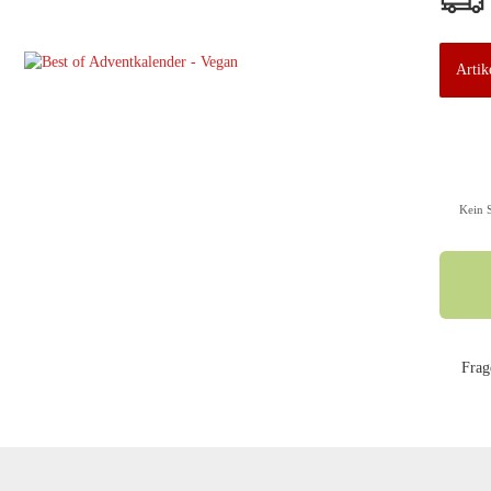
Artike
Kein 
Frag