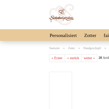
Personalisiert
Zotter
fa
Schokolinsen
Vegan
SA
»
»
»
Startseite
Zotter
Handgeschöpft
20
Artik
« Erster
« zurück
weiter »