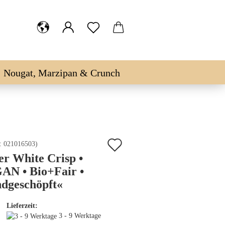
Nougat, Marzipan & Crunch
Auf
.:
021016503
)
er White Crisp •
den
AN • Bio+Fair •
Merkzettel
dgeschöpft«
Lieferzeit:
3 - 9 Werktage