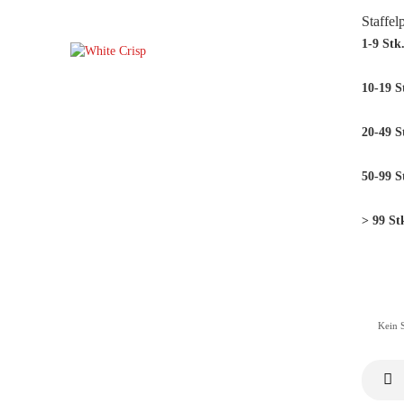
Staffel
1-9 Stk
10-19 S
20-49 S
50-99 S
> 99 St
Kein 