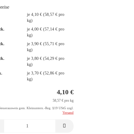
preise
.
je 4,10 € (58,57 € pro
kg)
tk.
je 4,00 € (57,14 € pro
kg)
tk.
je 3,90 € (55,71 € pro
kg)
tk.
je 3,80 € (54,29 € pro
kg)
k.
je 3,70 € (52,86 € pro
kg)
4,10 €
58,57 € pro kg
Steuerausweis gem. Kleinuntern.-Reg. §19 UStG zzgl.
Versand