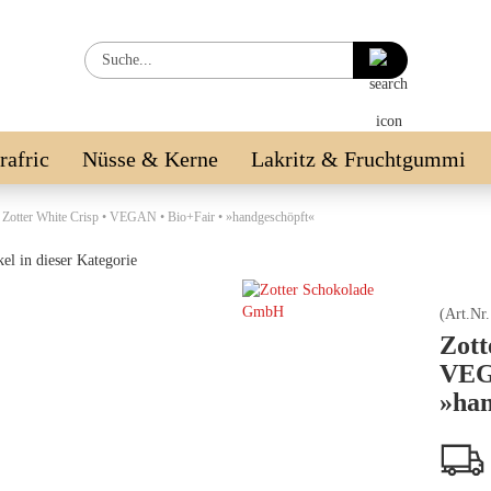
Suche...
irafric
Nüsse & Kerne
Lakritz & Fruchtgummi
LE %
Zotter White Crisp • VEGAN • Bio+Fair • »handgeschöpft«
el in dieser Kategorie
(Art.Nr
Zott
VEG
»han