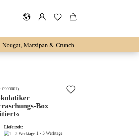
Nougat, Marzipan & Crunch
Auf
.:
0900001
)
kolatiker
den
rraschungs-Box
Merkzettel
itiert«
Lieferzeit:
1 - 3 Werktage