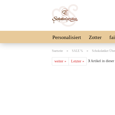
Personalisiert
Zotter
fa
Schokolinsen
Vegan
SA
»
»
Startseite
SALE %
Schokolatiker Über
3
Artikel in dieser
weiter »
Letzter »