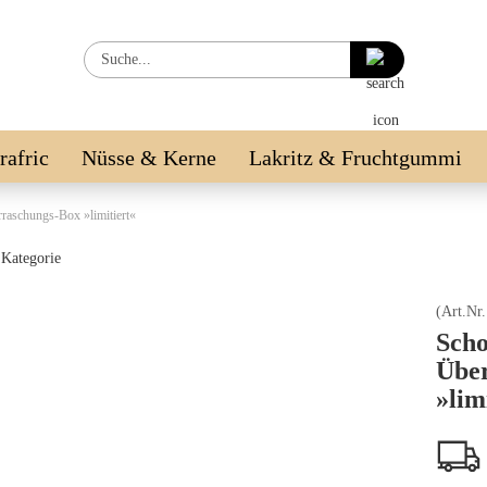
Suche...
irafric
Nüsse & Kerne
Lakritz & Fruchtgummi
LE %
raschungs-Box »limitiert«
 Kategorie
(Art.Nr
Scho
Übe
»lim