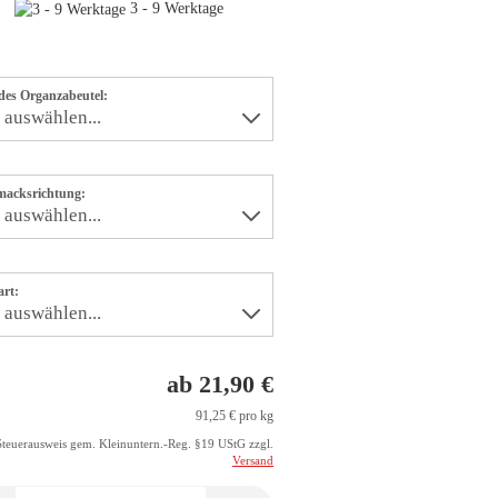
3 - 9 Werktage
des Organzabeutel:
macksrichtung:
rt:
ab 21,90 €
91,25 € pro kg
Steuerausweis gem. Kleinuntern.-Reg. §19 UStG zzgl.
Versand