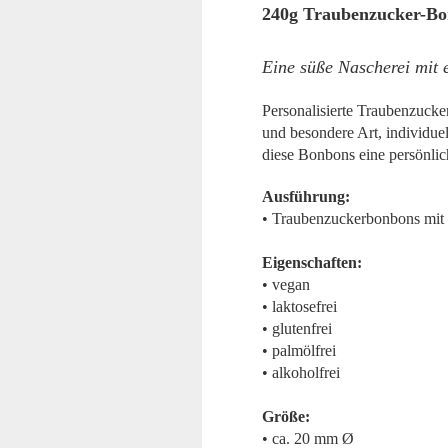
240g Traubenzucker-Bon
Eine süße Nascherei mit 
Personalisierte Traubenzuck
und besondere Art, individue
diese Bonbons eine persönlich
Ausführung:
• Traubenzuckerbonbons mit 
Eigenschaften:
• vegan
• laktosefrei
• glutenfrei
• palmölfrei
• alkoholfrei
Größe:
• ca. 20 mm Ø