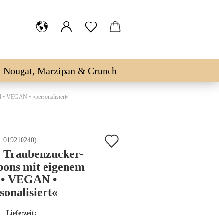
Nougat, Marzipan & Crunch
d • VEGAN • »personalisiert«
Auf
.:
019210240
)
 Traubenzucker-
den
ons mit eigenem
Merkzettel
 • VEGAN •
sonalisiert«
Lieferzeit: