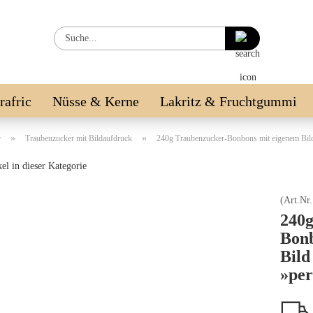
Suche...
irafric
Nüsse & Kerne
Lakritz & Fruchtgummi
LE %
»
»
r
Traubenzucker mit Bildaufdruck
240g Traubenzucker-Bonbons mit eigenem Bil
el in dieser Kategorie
(Art.Nr
240g
Bonb
Bild
»per