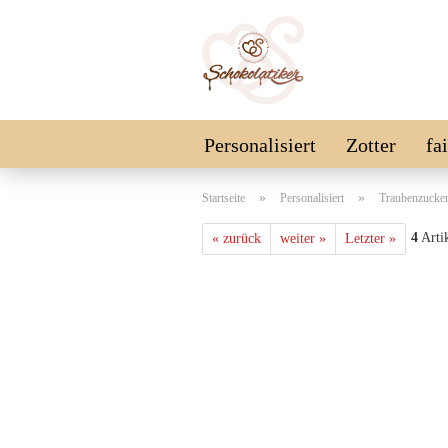
Personalisiert
Zotter
fa
Schokolinsen
Vegan
SA
»
»
Startseite
Personalisiert
Traubenzucke
4
Artik
« zurück
weiter »
Letzter »