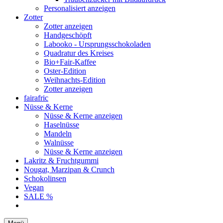
Personalisiert anzeigen
Zotter
Zotter anzeigen
Handgeschöpft
Labooko - Ursprungsschokoladen
Quadratur des Kreises
Bio+Fair-Kaffee
Oster-Edition
Weihnachts-Edition
Zotter anzeigen
fairafric
Nüsse & Kerne
Nüsse & Kerne anzeigen
Haselnüsse
Mandeln
Walnüsse
Nüsse & Kerne anzeigen
Lakritz & Fruchtgummi
Nougat, Marzipan & Crunch
Schokolinsen
Vegan
SALE %